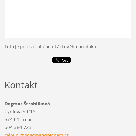
Toto je popis druhého ukázkového produktu.
Kontakt
Dagmar Štroblíková
Cyrilova 99/15
674 01 Třebíč
604 384 723
calounic
tvidagma
r@seznam
.cz